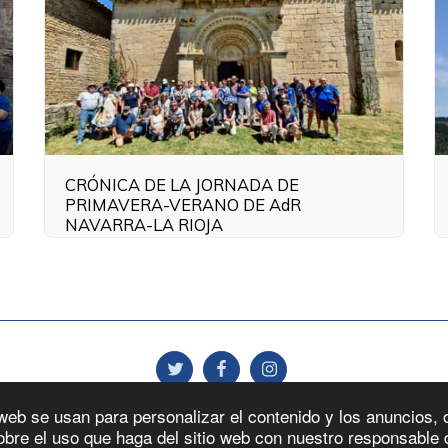
CRÓNICA DE LA JORNADA DE
PRIMAVERA-VERANO DE AdR
NAVARRA-LA RIOJA
viso Legal
Promociones
Politica De Privacidad
Politica De Coo
web se usan para personalizar el contenido y los anuncios, 
bre el uso que haga del sitio web con nuestro responsable d
Copyright © 2026 Todos los derechos reservados -
Amigos del Románic