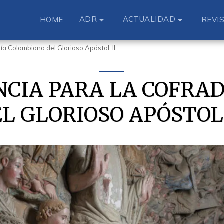
ADR
ACTUALIDAD
HOME
REVI
a Colombiana del Glorioso Apóstol. II
CIA PARA LA COFRA
L GLORIOSO APÓSTOL.