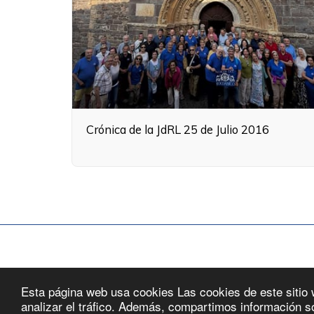
Crónica de la JdRL 25 de Julio 2016
Home
Revista
Tienda
A
Esta página web usa cookies Las cookies de este sitio 
analizar el tráfico. Además, compartimos información so