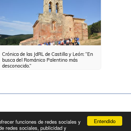
Crónica de las JdRL de Castilla y León: “En
busca del Románico Palentino más
desconocido.”
Entendido
kies
Términos Y Condiciones
ofrecer funciones de redes sociales y
e redes sociales, publicidad y
o