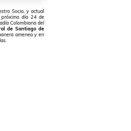
tro Socio, y actual
l próximo día 24 de
radía Colombiana del
ral de Santiago de
 manera amenea y en
as.