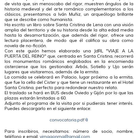
de vista que, sin menoscabo del rigor, muestren ángulos de la
historia medieval y del arte románico complementarios a los
clásicos, presentamos a Iván Muñiz, un arqueólogo brillante
que se describe como humanista.
Ha escrito un libro sobre Santa Cristina de Lena con una visión
amplia del territorio y de su historia desde la alta edad media
hasta la desamortización, que además del rigor, ofrece una
lectura placentera, de modo que él califica su obra como
novela de no-ficción.
Con este guión hemos elaborado una JdRL "VIAJE A LA
PUERTA DEL REINO" que, centrada en Santa Cristina, recorrerá
los monumentos románicos englobados en la encomienda
cisterciense que los gestionaba: Arbás, Sotiello y Ujo serán
lugares que visitaremos, además de la ermita.
La comida se celebrará en Palacio, lugar próximo a la ermita,
que fue la cella del Cister y que tiene un restaurante en el Hotel
Santa Cristina, perfecto para redondear nuestro relato.
El traslado se hará en BUS desde Oviedo y Gijón por lo que las
plazas estarán limitadas a 60.
Adjunto el programa de la visita por si pudierais tener interés.
Puedes descargarlo en el siguiente enlace:
convocatoria.pdf
Para inscribiros, necesitamos: número de socio, nombre,
teléfono e email:
vimagonma@gmail.com