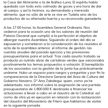
la Casa del Almirante o la de Ibáñez-Luna. El espíritu había
quedado con todo esto colmado de goces y era hora de dar
al cuerpo, y así lo hicimos, su demandado y merecido
alimento, que no sólo de arte se vive en Tudela sino de los
productos de su afamada huerta y su reconocida ganadería.
A las 17:00 horas, la Asamblea General Ordinaria. Nos
cedieron para la ocasión uno de los salones de reunión del
Palacio Decanal que cumplió a la perfección el objetivo de
albergar nuestra Asamblea. Siguiendo el orden del día se
expusieron y sometieron a la consideración de los reunidos el
acta de la asamblea anterior, el informe de gestión, las
cuentas anuales del pasado ejercicio y las previsiones
presupuestarias para el actual. Tras cada asunto tratado se
producía un nutrido alzar de cartulinas verdes que sancionaba
positivamente los temas propuestos a votación. El beneplácito
de los asociados con la gestión de la Junta fue prácticamente
unánime. Hubo un espacio para ruegos y preguntas y por fin la
comparecencia de la Directora General del Área de Cultura del
Gobierno Navarro, Dª Ana Zabalegui, quien, como ya he
adelantado, nos informó sobre la asignación de una partida
presupuestaria de 1.800.000 € destinada a financiar las
actuaciones a llevar a cabo en el claustro de la Catedral, así
como de otra ya en ejecución en relación con la restauración
del claustro del Monasterio de Fitero que habíamos de visitar
en la siguiente jornada.