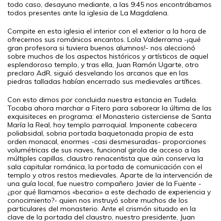
todo caso, desayuno mediante, a las 9:45 nos encontrábamos
todos presentes ante la iglesia de La Magdalena.
Compite en esta iglesia el interior con el exterior a la hora de
ofrecernos sus románicos encantos. Lola Valderrama -¡qué
gran profesora si tuviera buenos alumnos!- nos aleccionó
sobre muchos de los aspectos históricos y artísticos de aquel
esplendoroso templo, y tras ella, Juan Ramón Ugarte, otro
preclaro AdR, siguió desvelando los arcanos que en las
piedras talladas habían encerrado sus medievales artífices.
Con esto dimos por concluida nuestra estancia en Tudela.
Tocaba ahora marchar a Fitero para saborear la última de las
exquisiteces en programa: el Monasterio cisterciense de Santa
María la Real, hoy templo parroquial. Imponente cabecera
poliabsidal, sobria portada baquetonada propia de esta
orden monacal, enormes -casi desmesuradas- proporciones
volumétricas de sus naves, funcional girola de acceso a las
múltiples capillas, claustro renacentista que aún conserva la
sala capitular románica, la portada de comunicación con el
templo y otros restos medievales. Aparte de la intervención de
una guía local, fue nuestro compañero Javier de la Fuente -
¿por qué llamamos «becario» a este dechado de experiencia y
conocimiento?- quien nos instruyó sobre muchos de los
particulares del monasterio. Ante el crismón situado en la
clave de la portada del claustro, nuestro presidente, Juan