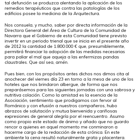
tal defunción se produzca alentando la aplicación de los
remedios terapéuticos que contra las patologías de los
edificios posee la medicina de la Arquitectura.
Nos consuela, y mucho, saber por directa información de la
Directora General del Área de Cultura de la Comunidad de
Navarra que el Gobierno de esta Comunidad tiene previsto
invertir en un periodo trienal que se inicia en el presente año
de 2012 la cantidad de 1.800.000 € que, presumiblemente,
permitirá financiar la adopción de las medidas necesarias
para paliar el mal que aqueja a las enfermizas pandas
claustrales. Que así sea, amén.
Pues bien, con los propósitos antes dichos nos dimos cita al
anochecer del viernes día 23 en torno a la mesa de uno de los
hoteles que nos brindaron albergue, de forma que nos
preparásemos para las siguientes jornadas con una sabrosa y
nutritiva colación. Como la amistad es la esencia de la
Asociación, sentimiento que prodigamos con fervor al
Románico y con efusión a nuestros compañeros, hubo
abrazos de salutación y mutua bienvenida y cariñosas
expresiones de general alegría por el reencuentro. Asumo
como propio este estado de ánimo y añado que no guardo
rencor a quienes en aquel momento me conminaron a
hacerme cargo de la redacción de esta crónica. En este
ambiente la cena resultó naturalmente grata y placentera.