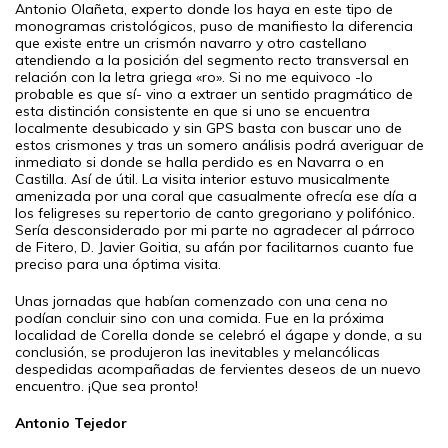
Antonio Olañeta, experto donde los haya en este tipo de
monogramas cristológicos, puso de manifiesto la diferencia
que existe entre un crismón navarro y otro castellano
atendiendo a la posición del segmento recto transversal en
relación con la letra griega «ro». Si no me equivoco -lo
probable es que sí- vino a extraer un sentido pragmático de
esta distinción consistente en que si uno se encuentra
localmente desubicado y sin GPS basta con buscar uno de
estos crismones y tras un somero análisis podrá averiguar de
inmediato si donde se halla perdido es en Navarra o en
Castilla. Así de útil. La visita interior estuvo musicalmente
amenizada por una coral que casualmente ofrecía ese día a
los feligreses su repertorio de canto gregoriano y polifónico.
Sería desconsiderado por mi parte no agradecer al párroco
de Fitero, D. Javier Goitia, su afán por facilitarnos cuanto fue
preciso para una óptima visita.
Unas jornadas que habían comenzado con una cena no
podían concluir sino con una comida. Fue en la próxima
localidad de Corella donde se celebró el ágape y donde, a su
conclusión, se produjeron las inevitables y melancólicas
despedidas acompañadas de fervientes deseos de un nuevo
encuentro. ¡Que sea pronto!
Antonio Tejedor