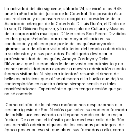
La actividad del día siguiente, sábado 24, se inició a las 9:45
ante la «Portada del Juicio» de la Catedral. Traspasada ésta
nos recibieron y dispensaron su acogida el presidente de la
Asociación «Amigos de la Catedral», D. Luis Durán, el Deán de
la seo, D. Bibiano Esparza, y la concejala de Cultura y Museos
de la corporación municipal, Dª Mercedes San Pedro. Divididos
en dos grupos/rebaños para una mayor eficacia en su
conducción y gobierno por parte de las guías/mayorales,
giramos una detallada visita al interior del templo catedralicio,
a su claustro y a sus portadas. Es obligado destacar la
profesionalidad de las guías, Amaya Zardoya y Delia
Blázquez, que hicieron alarde de un vasto conocimiento y no
menor amabilidad para exponer a nuestra admiración cuanto
íbamos visitando. Ni siquiera intentaré resumir el rimero de
bellezas artísticas que allí se atesoran ni la huella que dejó su
contemplación en nuestro ánimo siempre sensible a tales
manifestaciones. Experiméntelo quien tenga ocasión que yo
no sé contarlo.
Como colofón de la intensa mañana nos desplazamos a la
cercana iglesia de San Nicolás que sobre su moderna fachada
de ladrillo luce encastrado un tímpano románico de la mejor
factura. De camino, el tránsito por la medieval calle de la Rúa
nos permitió admirar algunas de las casonas palaciegas -de
época posterior, eso sí- que abren sus fachadas a ella, como