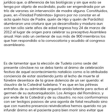
jurídica que, a diferencia de las biológicas y sin que esto se
tenga por objeto de escándalo, pudo ser engendrada por un
trío de varones sin intervención de madre alguna. Constituidos,
pues, en «Trinidad Patérnitas» (ignoro por no constar en el
acta quién hizo de Padre, quién de Hijo y quién de Paráclito)
alumbraron una criatura que ya desarrollada y madura aun
con tan sólo siete años de edad regresa hoy 24 de marzo de
2012 al lugar de origen para celebrar su preceptiva Asamblea
anual. Han sido un centenar de sus más de 900 miembros los
que han respondido a la convocatoria y acudido al congreso
asambleario.
Es de lamentar que la elección de Tudela como sede del
presente cónclave no se deba tanto al ánimo de celebración
festiva de aquel acontecimiento natalicio como a la atribulada
conciencia de estar asistiendo junto al lecho de muerte al
fúnebre desenlace de la grave dolencia de un ser querido: el
claustro de la Catedral tudelana. Y es que en las pétreas
entrañas de su admirable arquería anida latente pero activo el
germen de su autoaniquilación. Los Amigos del Románico, y
por ende de la Catedral y de su claustro, no nos conformamos
con ser testigos pasivos de una agonía de fatal resultado sino
que con nuestra presencia reivindicativa hemos querido no ya
infundir ánimo en el paciente para bien morir sino evitar que