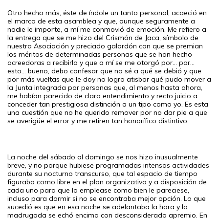
Otro hecho más, éste de índole un tanto personal, acaeció en
el marco de esta asamblea y que, aunque seguramente a
nadie le importe, a mí me conmovió de emoción. Me refiero a
la entrega que se me hizo del Crismón de Jaca, símbolo de
nuestra Asociación y preciado galardón con que se premian
los méritos de determinadas personas que se han hecho
acreedoras a recibirlo y que a mí se me otorgó por... por...
esto... bueno, debo confesar que no sé a qué se debió y que
por más vueltas que le doy no logro atisbar qué pudo mover a
la Junta integrada por personas que, al menos hasta ahora,
me habían parecido de claro entendimiento y recto juicio a
conceder tan prestigiosa distinción a un tipo como yo. Es esta
una cuestión que no he querido remover por no dar pie a que
se averigüe el error y me retiren tan honorífico distintivo.
La noche del sábado al domingo se nos hizo inusualmente
breve, y no porque hubiese programadas intensas actividades
durante su nocturno transcurso, que tal espacio de tiempo
figuraba como libre en el plan organizativo y a disposición de
cada uno para que lo emplease como bien le pareciese,
incluso para dormir si no se encontraba mejor opción. Lo que
sucedió es que en esa noche se adelantaba la hora y la
madrugada se echó encima con desconsiderado apremio. En